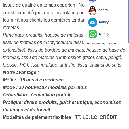
tissus de qualité en temps opportun ! Nous mettons
nancy
constamment à jour notre inventaire pour être en mesure de
fournir à nos clients les dernières tendances en matière de
nancy
matelas
Nancy
Principaux produits: housse de matelas, housse d'oreiller,
tissu de matelas en tricot jacquard (tissu damassé, tricot
extensible), tissu de bordure de matelas, housse de base de
matelas, tissu de matelas d'impression (tricot, satin, pongé,
brosse, T/C), tissu ignifuge, anti slip tissu et ainsi de suite.
Notre avantage :
Métier : 15 ans d'expérience
Mode : 20 nouveaux modèles par mois
échantillon : échantillon gratuit
Pratique: divers produits, guichet unique, économisez
du temps et du travail
Modalités de paiement flexibles : TT, LC, LC, CRÉDIT