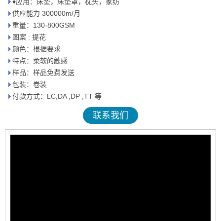
♦应用：床垫，床垫罩，枕头，家纺
供应能力 300000m/月
重量：130-800GSM
图案 : 提花
颜色：根据要求
特点：柔软的触感
样品：样品免费发送
包装：卷装
付款方式：LC,DA ,DP ,TT 等
联系我们