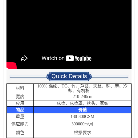
100% 涤纶、TC、竹、芦荟、天丝、铜、麻、冷
材料
却、有机棉......
宽度
210-240cm
应用
床垫，床垫罩，枕头，家纺
物品
价值
重量
130-800GSM
供应能力
300000m/月
颜色
根据要求