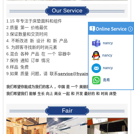
1.15 年专注于床垫面料和组件
2.质量 第一 价格最优
3.保证数量和交货时间
4. 不断改进 新 设计 和 新 产品
nancy
5. 为顾客寻找新的时尚元素
6.混合 各种 产品 在 一个 容器中
nancy
7.保持 通知 订单 情况
8.样品 免费
nancy
9.如果 质量 问题，请 联系
service@hyaindustry.com
南希
我们希望你能成为我们的客人
，中国
是
一个
美丽的
我们希望我们
能够
生长
向上
商业
一起
和
开发
最好的
和
时尚
床垫