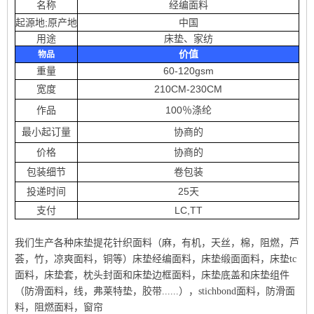
名称
经编面料
起源地;原产地
中国
用途
床垫、家纺
价值
物品
重量
60-120gsm
宽度
210CM-230CM
作品
100％涤纶
最小起订量
协商的
价格
协商的
包装细节
卷包装
投递时间
25天
支付
LC,TT
我们生产各种床垫提花针织面料（麻，有机，天丝，棉，阻燃，芦
荟，竹，凉爽面料，铜等）床垫经编面料，床垫缎面面料，床垫tc
面料，床垫套，枕头封面和床垫边框面料，床垫底盖和床垫组件
（防滑面料，线，弗莱特垫，胶带......），stichbond面料，防滑面
料，阻燃面料，窗帘