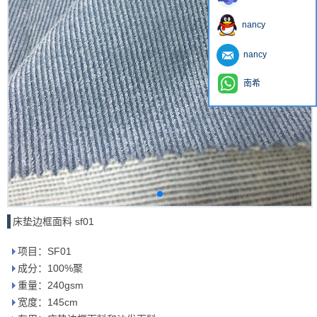
nancy
nancy
南希
床垫边框面料 sf01
项目：SF01
成分：100%聚
重量：240gsm
宽度：145cm