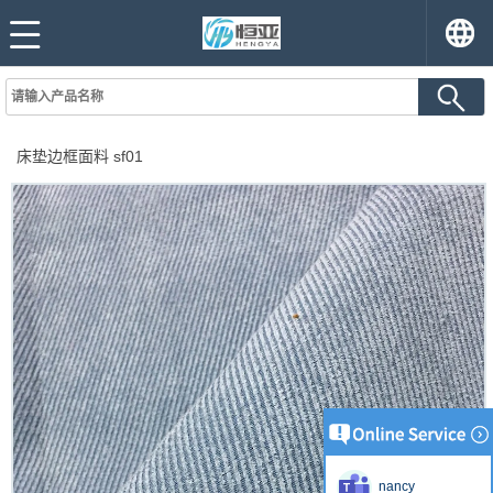
床垫边框面料 sf01
nancy