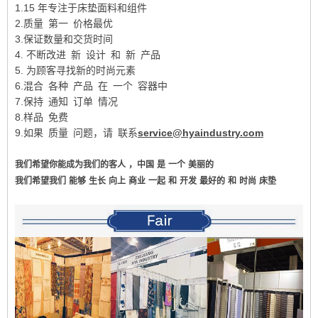
1.15 年专注于床垫面料和组件
2.质量 第一 价格最优
3.保证数量和交货时间
4. 不断改进 新 设计 和 新 产品
5. 为顾客寻找新的时尚元素
6.混合 各种 产品 在 一个 容器中
7.保持 通知 订单 情况
8.样品 免费
9.如果 质量 问题，请 联系
service@hyaindustry.com
我们希望你能成为我们的客人
，中国
是
一个
美丽的
我们希望我们
能够
生长
向上
商业
一起
和
开发
最好的
和
时尚
床垫