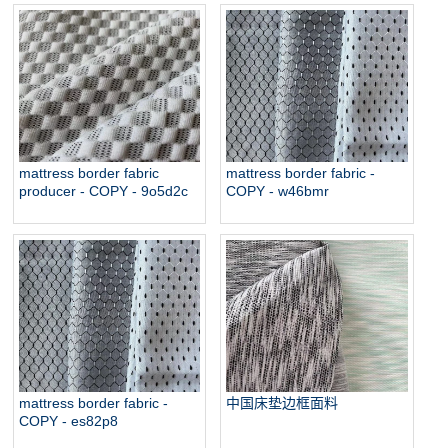
mattress border fabric
mattress border fabric -
producer - COPY - 9o5d2c
COPY - w46bmr
mattress border fabric -
中国床垫边框面料
COPY - es82p8