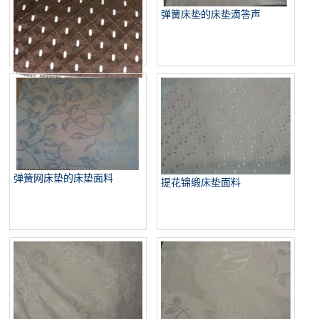
弹簧床垫的床垫滴答声
床垫提花机织物
弹簧网床垫的床垫面料
提花锦缎床垫面料