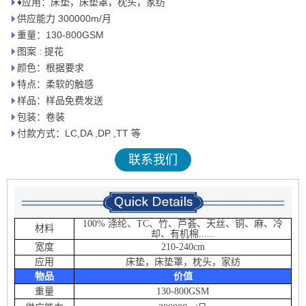
♦应用：床垫，床垫罩，枕头，家纺
供应能力 300000m/月
重量：130-800GSM
图案 : 提花
颜色：根据要求
特点：柔软的触感
样品：样品免费发送
包装：卷装
付款方式：LC,DA ,DP ,TT 等
联系我们
100% 涤纶、TC、竹、芦荟、天丝、铜、麻、冷
材料
却、有机棉......
宽度
210-240cm
应用
床垫，床垫罩，枕头，家纺
物品
价值
重量
130-800GSM