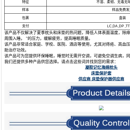
特征
不溶、柔韧、无毒无
样本
样品免费发
包裹
盒装
支付
LC,DA ,DP ,T
该产品不仅解决了夏季枕头和床垫的热问题，降低人体表面温度，除
周围入睡。 ”的压力，缓解疲劳，提高睡眠质量。
该产品非常适合家庭、学校、医院、酒店等使用，尤其对痔疮、高血
助治疗功效。
该产品可为您提供环保睡眠，睡觉时无需开空调，可避免空调生病，
我们还提供多种产品供您选择。请点击这些词并找到您的需求：
凝胶记忆海绵枕头
床垫保护套
供应商 床垫保护器供应商