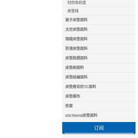
衬的非织造
床垫线
被子床垫面料
太空床垫面料
锦缎床垫面料
防滑床垫面料
床垫阻燃面料
床垫刷面料
床垫经编面料
床垫春亚纺TC面料
床垫缎布
枕套
stichbond床垫面料
订阅