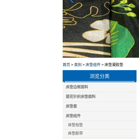
首页
>
类别
>
床垫组件
>
床垫凝胶垫
浏览分类
床垫边框面料
提花针织床垫面料
床垫套
床垫组件
床垫毡垫
床垫胶带