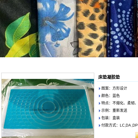
床垫凝胶垫
图案：方形设计
颜色：蓝色
特点：不熔化、柔韧
示例：重新发送
包装：盒装
付款方式：LC,DA ,DP 