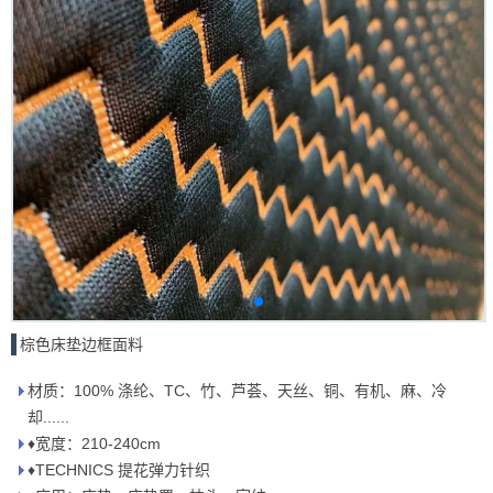
棕色床垫边框面料
材质：100% 涤纶、TC、竹、芦荟、天丝、铜、有机、麻、冷
却......
♦宽度：210-240cm
♦TECHNICS 提花弹力针织