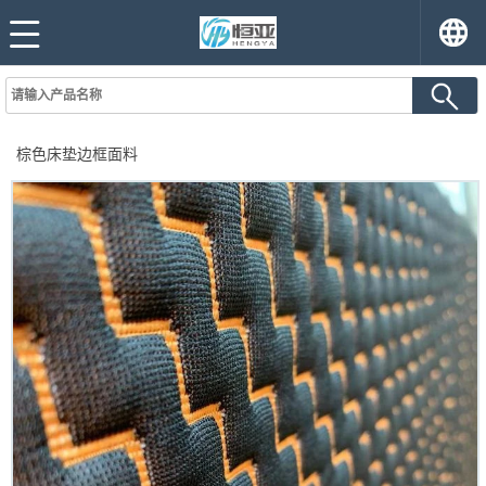
棕色床垫边框面料