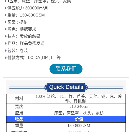
♦应用：床垫，床垫罩，枕头，家纺
供应能力 300000m/月
重量：130-800GSM
图案 : 提花
颜色：根据要求
特点：柔软的触感
样品：样品免费发送
包装：卷装
付款方式：LC,DA ,DP ,TT 等
联系我们
100% 涤纶、TC、竹、芦荟、天丝、铜、麻、冷
材料
却、有机棉......
宽度
210-240cm
应用
床垫，床垫罩，枕头，家纺
物品
价值
重量
130-800GSM