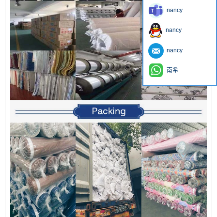
nancy
nancy
nancy
南希